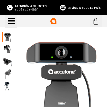
ATENCIÓN A CLIENTES
ENVÍOS A TODO EL PAÍS
+504 3263-4661