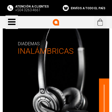
ATENCIÓN A CLIENTES
ENVÍOS A TODO EL PAÍS
+504 3263-4661
DIADEMAS
INALÁMBRICAS