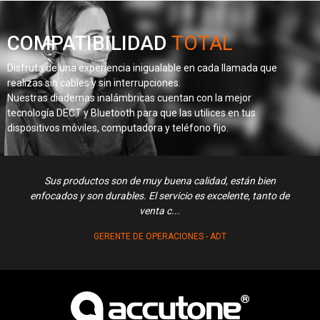
COMPATIBILIDAD
TOTAL
Disfruta de una experiencia inigualable en cada llamada que
realizas sin cables y sin interrupciones.
Nuestras diademas inalámbricas cuentan con la mejor
tecnología DECT y Bluetooth para que las utilices en tus
dispositivos móviles, computadora y teléfono fijo.
Sus productos son de muy buena calidad, están bien
Exce
enfocados y son durables. El servicio es excelente, tanto de
venta c...
GERENTE DE OPERACIONES - ADT