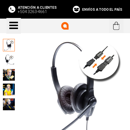
ATENCIÓN A CLIENTES
ENVÍOS A TODO EL PAÍS
+504 3263-4661